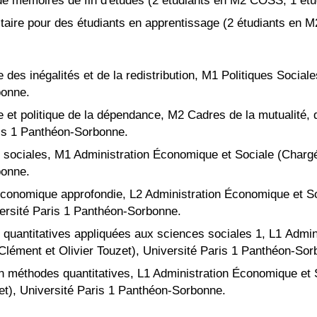
e mémoires de fin d'études (2 étudiants en M2 COSS, 1 é
itaire pour des étudiants en apprentissage (
2 étudiants en 
 des inégalités et de la redistribution
,
M1 Politiques Sociale
bonne.
 et politique de la dépendance
,
M2
Cadres de la mutualité,
is
1 Panthéon-Sorbonne
.
s sociales
,
M1
Administration
É
conomique et Sociale
(Charg
bonne.
économique approfondie
,
L2 Administration
É
conomique et S
ersité Paris 1 Panthéon-Sorbonne.
 quantitatives
appliquées aux sciences sociales 1
,
L
1
Admin
Clément et Olivier Touzet
),
Université Paris 1 Panthéon-Sor
en m
éthodes quantitatives
,
L1 Administration Économique et
et
),
Université Paris 1 Panthéon-Sorbonne.