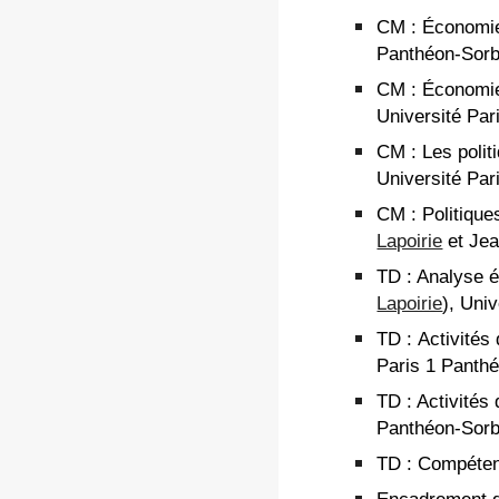
CM
:
É
conomie
Panthéon-Sor
CM :
É
conomie
Université Pa
CM : Les poli
Université Pa
CM :
P
olitiqu
Lapoirie
et Jea
TD
:
Analyse 
Lapoirie
),
Univ
TD
:
Activités
Paris 1 Panth
TD
:
Activités 
Panthéon-Sor
TD
:
Compétenc