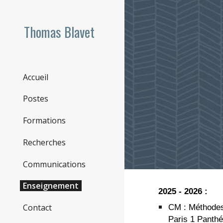
Sk
Thomas Blavet
Accueil
Postes
Formations
Recherches
Communications
Enseignement
202
5
- 202
6
:
CM :
Méthodes
Contact
Paris 1 Panth