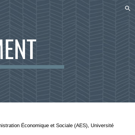
ion
MENT
nistration
É
conomique et Sociale (AES)
,
Université