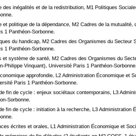
 des inégalités et de la redistribution
,
M1 Politiques Sociale
bonne.
 et politique de la dépendance, M2 Cadres de la mutualité
ris 1 Panthéon-Sorbonne.
tiques du handicap, M2 Cadres des Organismes du Secteur S
ris 1 Panthéon-Sorbonne.
es
et système de santé
, M2 Cadres des Organismes du Secteu
n-Philippe Vinquant
), Université Paris 1 Panthéon-Sorbonne
économique approfondie
,
L2 Administration
É
conomique et S
ersité Paris 1 Panthéon-Sorbonne.
 de fin de cycle : enjeux sociétaux contemporains
,
L
3
Admini
éon-Sorbonne.
de fin de cycle :
initiation à la recherche
,
L3 Administration 
bonne.
es écrites et orales
,
L
1
Administration
É
conomique et Soc