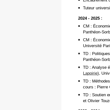
Encadrement d
Tuteur univers
202
4
- 202
5
:
CM
:
É
conomie
Panthéon-Sor
CM :
Économie
Université Par
TD
:
Politique
Panthéon-Sor
TD
:
Analyse 
Lapoirie
),
Univ
TD
:
Méthodes
cours :
Pierre 
TD
:
Soutien 
et Olivier Touz