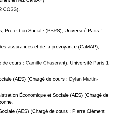
tudiant en M2 CaMAP)
M2 COSS).
s, Protection Sociale (PSPS)
,
Université Paris 1
 des assurances et de la prévoyance (CaMAP)
,
é de cours :
Camille Chaserant
),
Université Paris 1
ociale (AES)
(Chargé de cours :
Dylan Martin-
istration Économique et Sociale (AES)
(Chargé de
bonne.
 Sociale (AES)
(Chargé de cours :
Pierre Clément