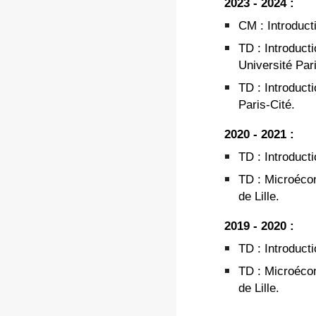
202
3
- 202
4
:
CM : Introduct
T
D
:
Introducti
Université
Par
T
D
:
Introducti
Paris-Cité.
2020 - 2021 :
T
D
:
Introducti
T
D
: Microéc
de Lille.
2019 - 2020 :
T
D
:
Introducti
T
D
: Microéc
de Lille.